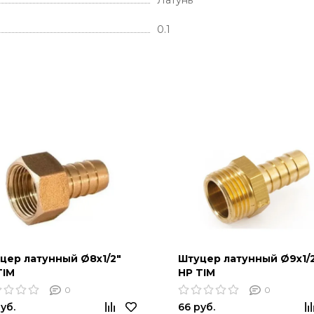
0.1
цер латунный Ø8х1/2"
Штуцер латунный Ø9х1/
TIM
НР TIM
0
0
уб.
66 руб.