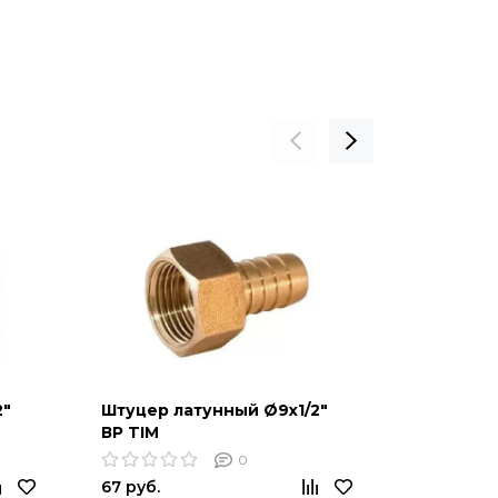
2"
Штуцер латунный Ø9х1/2"
Штуцер л
ВР TIM
НР TIM
0
67 руб.
64 руб.