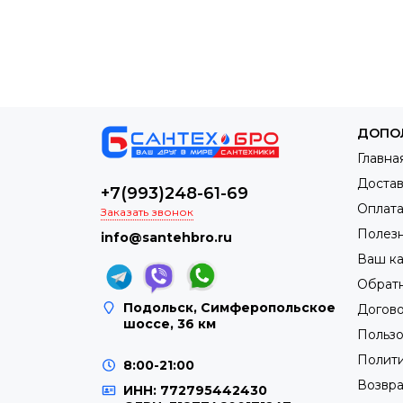
В корзину
ДОПО
Главна
Достав
+7(993)248-61-69
Оплат
Заказать звонок
Полез
info@santehbro.ru
Ваш к
Обратн
Подольск, Симферопольское
Догов
шоссе, 36 км
Пользо
Полит
8:00-21:00
Возвра
ИНН: 772795442430