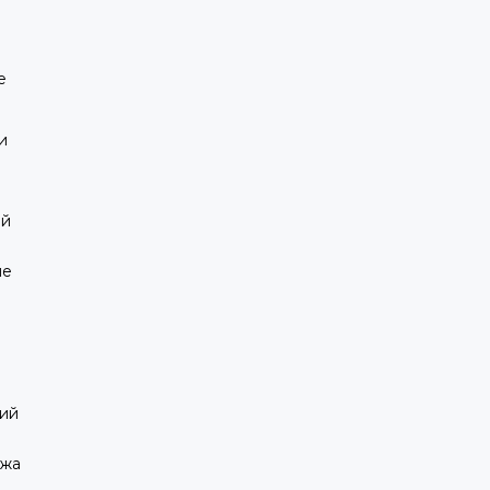
е
и
ой
ие
ий
ажа