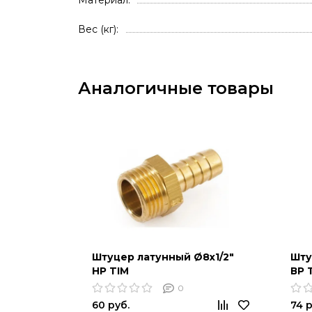
Вес (кг)
Аналогичные товары
Штуцер латунный Ø8х1/2"
Шту
НР TIM
ВР 
0
60 руб.
74 р