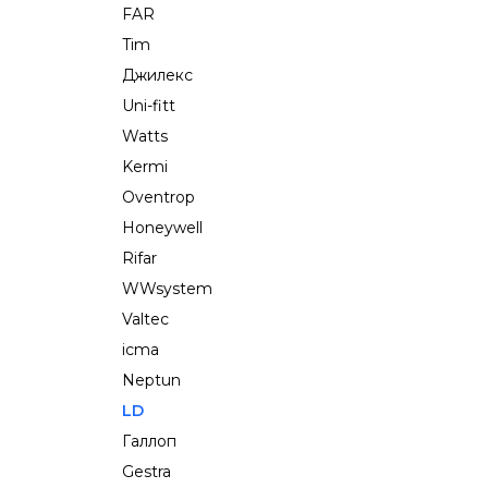
FAR
Tim
Джилекс
Uni-fitt
Watts
Kermi
Oventrop
Honeywell
Rifar
WWsystem
Valtec
icma
Neptun
LD
Галлоп
Gestra