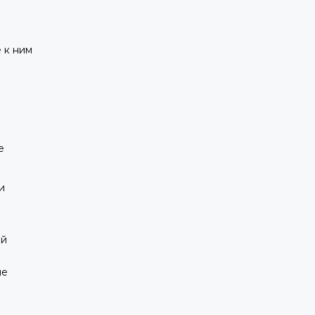
 к ним
е
и
ой
ие