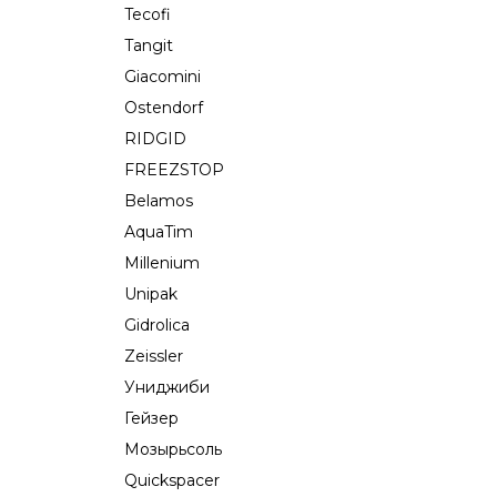
Tecofi
Tangit
Giacomini
Ostendorf
RIDGID
FREEZSTOP
Belamos
AquaTim
Millenium
Unipak
Gidrolica
Zeissler
Униджиби
Гейзер
Мозырьсоль
Quickspacer