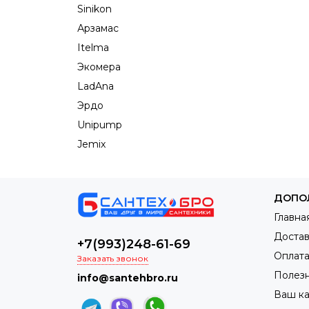
Sinikon
Арзамас
Itelma
Экомера
LadAna
Эрдо
Unipump
Jemix
ДОПО
Главна
Достав
+7(993)248-61-69
Оплат
Заказать звонок
Полез
info@santehbro.ru
Ваш к