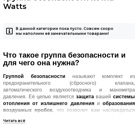
Watts
В данной категории пока пусто. Совсем скоро
мы наполним её замечательными товарами!
Что такое группа безопасности и
для чего она нужна?
Группой безопасности
называют комплект из
предохранительного (сбросного) клапана,
автоматического воздухоотводчика и манометра
давления. Её целью является
защита
вашей
системы
отопления
от
излишнего давления
и
образования
воздушных пробок,
что позволит вам наслаждаться
теплом от ваших батарей и тёплого пола, не боясь при
этом скачков давления и общих сбоев в системе
отопления.