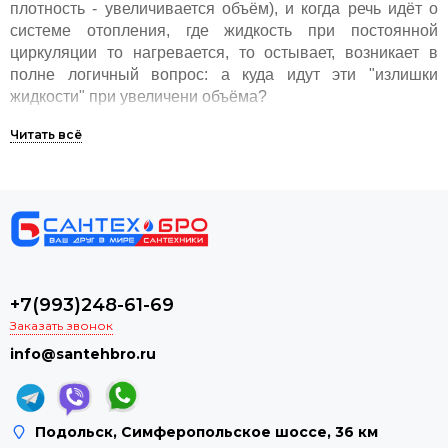
плотность - увеличивается объём), и когда речь идёт о
системе отопления, где жидкость при постоянной
циркуляции то нагревается, то остывает, возникает в
полне логичный вопрос: а куда идут эти "излишки
жидкости" при увеличени объёма?
Ответ - в расширительный бак. Он, будучи нашим
спасителем, удерживает в себе излишки нагретой
жидкости (теплоносителя), не давая возникать в системе
избыточного давления (зачастую это 3 и больше
атмосфер). Если бы не он, то в системе часто
происходили бы протечки, или часто приходилось бы
менять её составляющие, что не очень полезно для
нашего кармана...
+7(993)248-61-69
Заказать звонок
info@santehbro.ru
Подольск, Симферопольское шоссе, 36 км