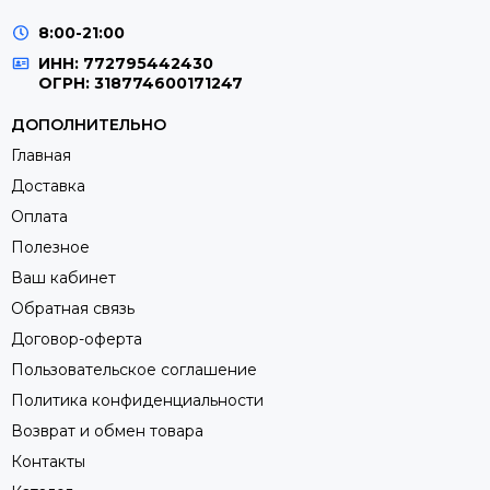
8:00-21:00
ИНН: 772795442430
ОГРН: 318774600171247
ДОПОЛНИТЕЛЬНО
Главная
Доставка
Оплата
Полезное
Работает он по принципу обычного гидроаккумулятора и
Ваш кабинет
состоит из цельного стального корпуса, резиновой
Обратная связь
мембраны и воздуха. И чтобы теплоноситель попал в
Договор-оферта
бак он должен преодолеть сопротивление воздуха в нём
Пользовательское соглашение
примерно в 1 бар. Именно это позволяет баку работать
как надо, а не служить обычным резервуаром.
Политика конфиденциальности
Возврат и обмен товара
Контакты