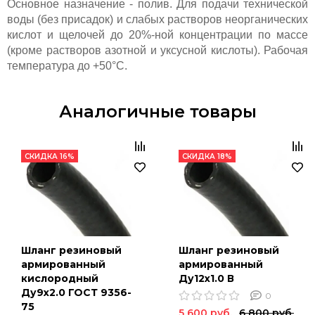
Основное назначение - полив. Д
ля подачи технической
воды (без присадок) и слабых растворов неорганических
кислот и щелочей до 20%-ной концентрации по массе
(кроме растворов азотной и уксусной кислоты). Рабочая
температура до +50°С.
Аналогичные товары
СКИДКА 16%
СКИДКА 18%
Шланг резиновый
Шланг резиновый
армированный
армированный
кислородный
Ду12х1.0 В
Ду9х2.0 ГОСТ 9356-
0
75
5 600 руб.
6 800 руб.